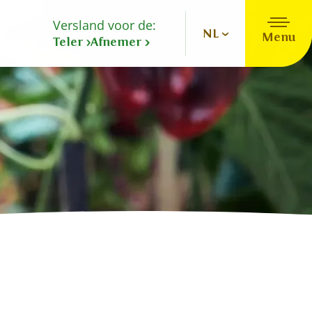
Versland voor de:
NL
Menu
Teler
Afnemer
Nederlands
Deutsch
English
Español
Français