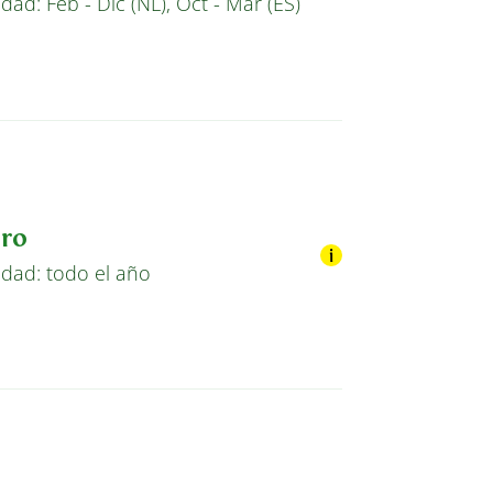
idad: Feb - Dic (NL), Oct - Mar (ES)
ro
idad: todo el año