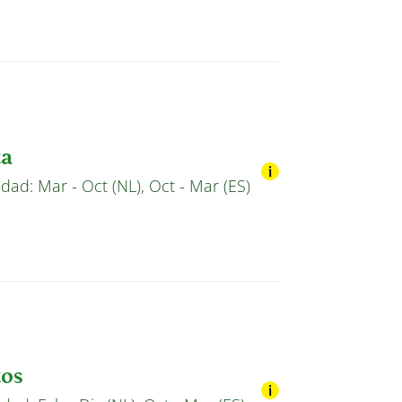
ta
idad: Mar - Oct (NL), Oct - Mar (ES)
tos