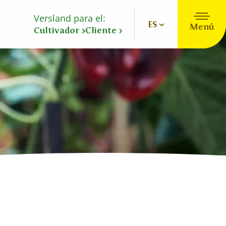
Versland para el:
ES
Menú
Cultivador
Cliente
Nuestros grupos de productos
Nederlands
Deutsch
English
Español
Français