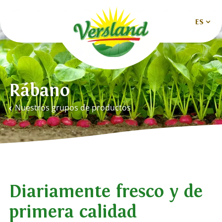
ES
Nederlands
Deutsch
Rábano
English
Nuestros grupos de productos
Español
Français
Diariamente fresco y de
primera calidad