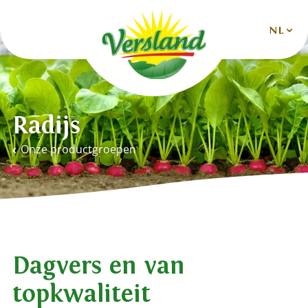
NL
Nederlands
Deutsch
Radijs
English
Onze productgroepen
Español
Français
Dagvers en van
topkwaliteit