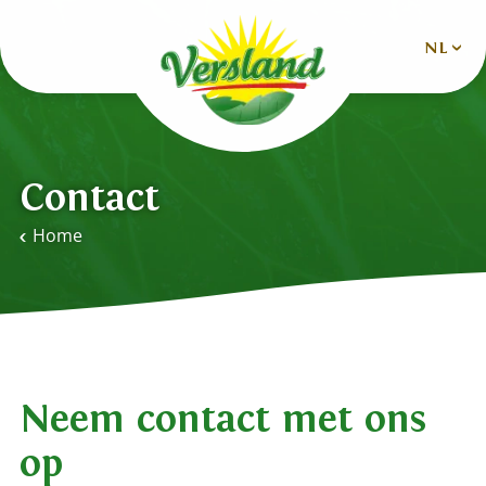
NL
Nederlands
Deutsch
Contact
English
Home
Español
Français
Neem contact met ons
op