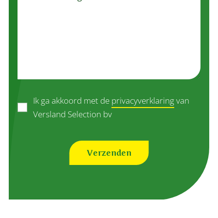
Ik ga akkoord met de
privacyverklaring
van
Versland Selection bv
Verzenden