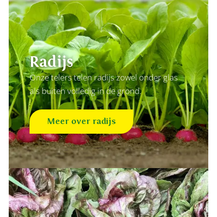
Radijs
Onze telers telen radijs zowel onder glas
als buiten volledig in de grond.
Meer over radijs