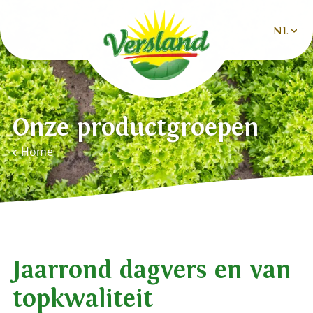
NL
Nederlands
Deutsch
Onze productgroepen
English
Home
Español
Français
Jaarrond dagvers en van
topkwaliteit