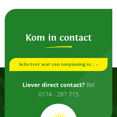
Kom in contact
Selecteer wat van toepassing is...
Ik ben een (nieuwe) teler
Liever direct contact?
Bel
Ik ben een inkoper
0174 - 287 715
Overig