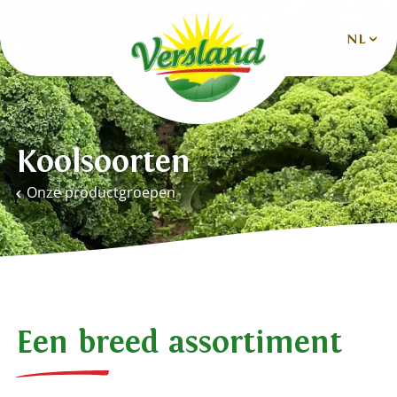
NL
Nederlands
Deutsch
Koolsoorten
English
Onze productgroepen
Español
Français
Een breed assortiment