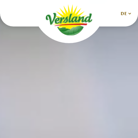
DE
Nederlands
Deutsch
English
Español
Français