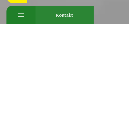
Kontakt
Versland
liefert
das ganze
Jahr über
ein
komplettes Sortiment an tagesfrischem
Gemüse
in Spitzenqualität
an
Exporteure, Einzelhändler, Großhändler
und Verarbeiter.
Unsere Produktgruppen