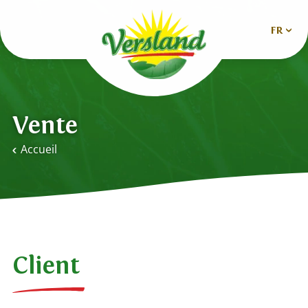
FR
Nederlands
Deutsch
Vente
English
Accueil
Español
Français
Client