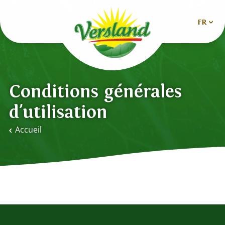
FR
Nederlands
Deutsch
Conditions générales
English
d'utilisation
Español
Accueil
Français